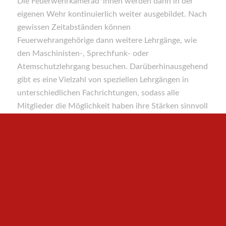
Die Feuerwehrkamerad*innen werden dann in der
eigenen Wehr kontinuierlich weiter ausgebildet. Nach
gewissen Zeitabständen können
Feuerwehrangehörige dann weitere Lehrgänge, wie
den Maschinisten-, Sprechfunk- oder
Atemschutzlehrgang besuchen. Darüberhinausgehend
gibt es eine Vielzahl von speziellen Lehrgängen in
unterschiedlichen Fachrichtungen, sodass alle
Mitglieder die Möglichkeit haben ihre Stärken sinnvoll
einzusetzen und auszubauen und auch unabhängig
davon neue Fähigkeiten und Fertigkeiten zu erlangen.
Einige der Lehrgänge bedürfen der regelmäßigen
Kontrolle. Jede*r muss sich selbst in die
Verantwortung nehmen und durch bewusstes Üben
die notwendigen Fähigkeiten schulen.